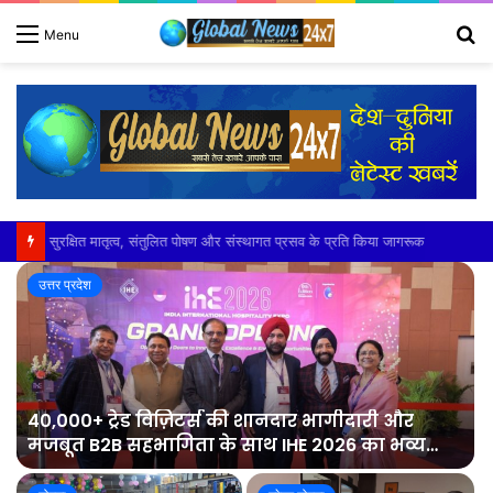
S
Menu
fo
बारिश में भरभरा कर गिरा गरीब का आशियाना
उत्तर प्रदेश
40,000+ ट्रेड विज़िटर्स की शानदार भागीदारी और
मजबूत B2B सहभागिता के साथ IHE 2026 का भव्य
समापन