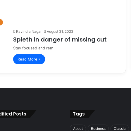
Ravindra Nagar
August 31, 2023
Spieth in danger of missing cut
Stay focused and rem
Read More »
ified Posts
Tags
About
Business
Classic