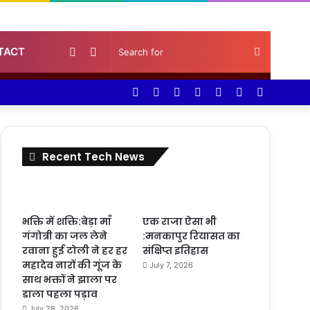
Random
Sidebar
Search
TACT
Facebook
Twitter
YouTube
Instagram
Log
Random
Sidebar
Article
for
In
Article
Recent Tech News
भक्ति में शक्ति:बेड़ा माँ
एक राजा ऐसा भी
गंगोत्री का जल लेने
:मनकापुर रियासत का
रवाना हुई टोली ने हर हर
संक्षिप्त इतिहास
महादेव नारों की गूंज के
July 7, 2026
साथ भक्तों ने झाला पर
डाला पहला पड़ाव
July 28, 2026