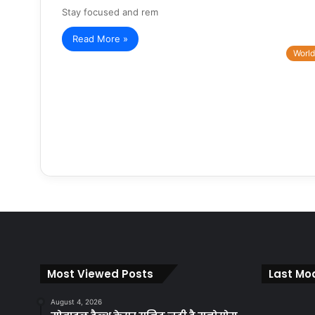
Stay focused and rem
Read More »
World
Most Viewed Posts
Last Mod
August 4, 2026