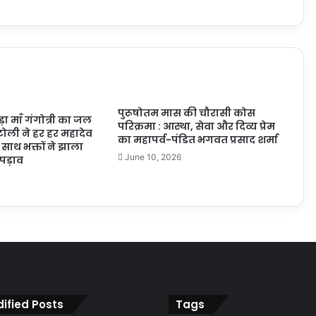
पुरूषोतम मास की चौरासी कोस
ेड़ा माँ गंगोत्री का जल
परिक्रमा : आस्था, सेवा और दिव्य प्रेम
 टोली ने हर हर महादेव
का महापर्व-पंडित भगवत प्रसाद शर्मा
े साथ भक्तों ने झाला
June 10, 2026
पड़ाव
ified Posts
Tags