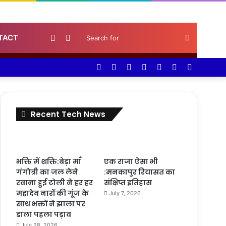
Random
Sidebar
Search
TACT
Facebook
Twitter
YouTube
Instagram
Log
Random
Sidebar
Article
for
In
Article
Recent Tech News
भक्ति में शक्ति:बेड़ा माँ
एक राजा ऐसा भी
गंगोत्री का जल लेने
:मनकापुर रियासत का
रवाना हुई टोली ने हर हर
संक्षिप्त इतिहास
महादेव नारों की गूंज के
July 7, 2026
साथ भक्तों ने झाला पर
डाला पहला पड़ाव
July 28, 2026