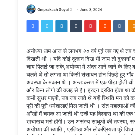
Send
Omprakash Goyal
June 8, 2024
an
Facebook
Twitter
LinkedIn
Tumblr
Pinterest
Reddit
VKon
email
अयोध्या धाम आज से लगभग २० वर्ष पूर्व जब गए थे तब
दिखती थी । यदि कोई दूकान दिख भी जाय तो दुकानों पर
चाय पिलाई जा सके,अयोध्या में अंदर आने जाने के लिए 
चलते थे तो लगता था किसी संसाधन हीन पिछड़े हुए गाँव क
अवस्था के मकान थे । अन्तःकरण में एक पीड़ा होती थी क
और किन लोगो की वजह से है। ह्रदय द्रवित होता था क
कभी सुधर पाएगी, जब जब जाते थे यही स्थिति मन को 
पूरी की पूरी धर्मशालाएं मिल जाती थी । संत महात्माओं क
आँखों में चमक आ जाती थी उन्हें यह विश्वास था की एक
खचाखच भरी होंगी। उन असंख्य साधुओं की तपस्या, स
अयोध्या की ख्याति , प्रतिष्ठा और लोकप्रियता पूरे विश्व