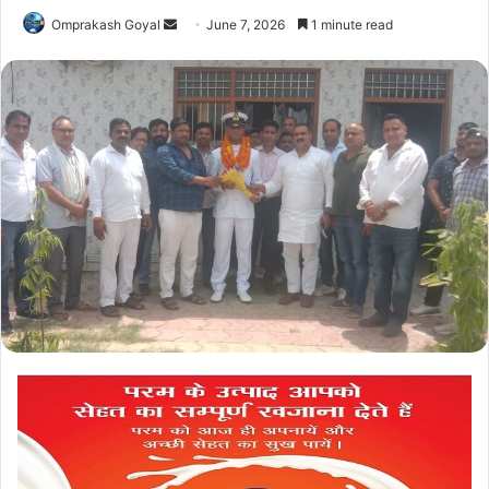
Send
Omprakash Goyal
June 7, 2026
1 minute read
an
email