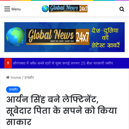
S
Menu
fo
आयुर्वेद के अनुसार हल्का, गर्म और सुपाच्य भोजन है लाभकारी – डॉ. शैलेश रौसा
Home
/
दनकौर
दनकौर
आर्यन सिंह बने लेफ्टिनेंट,
सूबेदार पिता के सपने को किया
साकार