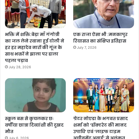
भक्ति में शक्ति:बेड़ा माँ गंगोत्री
एक राजा ऐसा भी :मनकापुर
का जल लेने रवाना हुई टोली ने
रियासत का संक्षिप्त इतिहास
हर हर महादेव नारों की गूंज के
July 7, 2026
साथ भक्तों ने झाला पर डाला
पहला पड़ाव
July 28, 2026
स्कूल बस से कुचलकर छः
ग्रेटर नोएडा के भगवत प्रसाद
वर्षीया छात्रा दिव्यांशी की दुखद
शर्मा को ‘डॉक्टरेट की मानद
मौत
उपाधि’ एवं ‘लाइफ टाइम
अचीवमेंट अवार्ड’ से अलंकृत
July 6, 2026