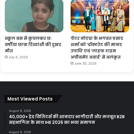
स्कूल बस से कुचलकर छः
ग्रेटर नोएडा के भगवत प्रसाद
वर्षीया छात्रा दिव्यांशी की दुखद
शर्मा को ‘डॉक्टरेट की मानद
मौत
उपाधि’ एवं ‘लाइफ टाइम
अचीवमेंट अवार्ड’ से अलंकृत
July 6, 2026
June 30, 2026
Most Viewed Posts
August 8, 2026
40,000+ ट्रेड विज़िटर्स की शानदार भागीदारी और मजबूत B2B
सहभागिता के साथ IHE 2026 का भव्य समापन
August 8, 2026