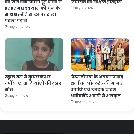
का जल लेने रवाना हुई टोली ने
रियासत का संक्षिप्त इतिहास
हर हर महादेव नारों की गूंज के
July 7, 2026
साथ भक्तों ने झाला पर डाला
पहला पड़ाव
July 28, 2026
स्कूल बस से कुचलकर छः
ग्रेटर नोएडा के भगवत प्रसाद
वर्षीया छात्रा दिव्यांशी की दुखद
शर्मा को ‘डॉक्टरेट की मानद
मौत
उपाधि’ एवं ‘लाइफ टाइम
अचीवमेंट अवार्ड’ से अलंकृत
July 6, 2026
June 30, 2026