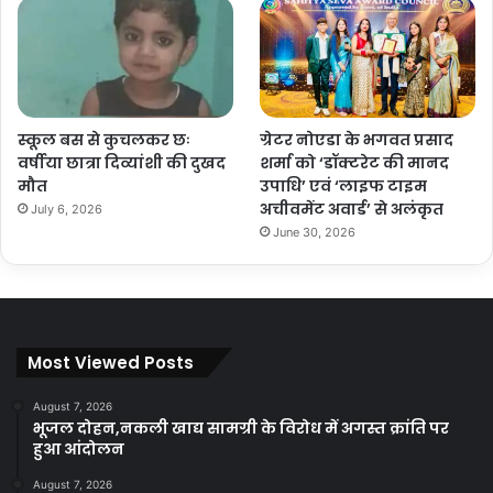
स्कूल बस से कुचलकर छः
ग्रेटर नोएडा के भगवत प्रसाद
वर्षीया छात्रा दिव्यांशी की दुखद
शर्मा को ‘डॉक्टरेट की मानद
मौत
उपाधि’ एवं ‘लाइफ टाइम
अचीवमेंट अवार्ड’ से अलंकृत
July 6, 2026
June 30, 2026
Most Viewed Posts
August 7, 2026
भूजल दोहन,नकली खाद्य सामग्री के विरोध में अगस्त क्रांति पर
हुआ आंदोलन
August 7, 2026