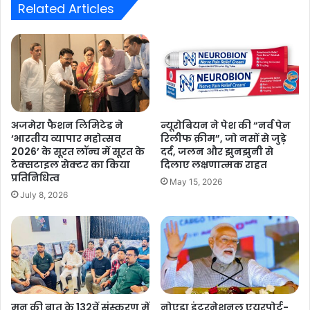
Related Articles
अजमेरा फैशन लिमिटेड ने
न्यूरोबियन ने पेश की “नर्व पेन
‘भारतीय व्यापार महोत्सव
रिलीफ क्रीम”, जो नसों से जुड़े
2026’ के सूरत लॉन्च में सूरत के
दर्द, जलन और झुनझुनी से
टेक्सटाइल सेक्टर का किया
दिलाए लक्षणात्मक राहत
प्रतिनिधित्व
May 15, 2026
July 8, 2026
मन की बात के 132वें संस्करण में
नोएडा इंटरनेशनल एयरपोर्ट-