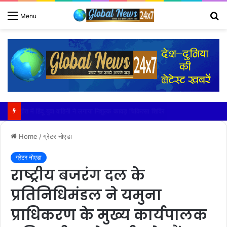
S
Menu
fo
बड़ौत में हिंदू युवा वाहिनी ने लगाया निशुल्क कावड़ चिकित्सा शिविर
Home
/
ग्रेटर नोएडा
ग्रेटर नोएडा
राष्ट्रीय बजरंग दल के
प्रतिनिधिमंडल ने यमुना
प्राधिकरण के मुख्य कार्यपालक