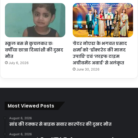
स्कूल बस से कुचलकर छः
ग्रेटर नोएडा के भगवत प्रसाद
वर्षीया छात्रा दिव्यांशी की दुखद
शर्मा को ‘डॉक्टरेट की मानद
मौत
उपाधि’ एवं ‘लाइफ टाइम
अचीवमेंट अवार्ड’ से अलंकृत
July 6, 2026
June 30, 2026
Most Viewed Posts
August 6, 2026
सांड की टक्कर से बाइक सवार कारपेंटर की दुखद मौत
August 6, 2026