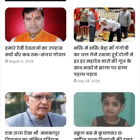
हमारे देवी देवताओं का उपहास
भक्ति में शक्ति:बेड़ा माँ गंगोत्री
क्यों और कब तक-संजय गोयल
का जल लेने रवाना हुई टोली ने
हर हर महादेव नारों की गूंज के
August 4, 2026
साथ भक्तों ने झाला पर डाला
पहला पड़ाव
July 28, 2026
एक राजा ऐसा भी :मनकापुर
स्कूल बस से कुचलकर छः
रियासत का संक्षिप्त इतिहास
वर्षीया छात्रा दिव्यांशी की दुखद