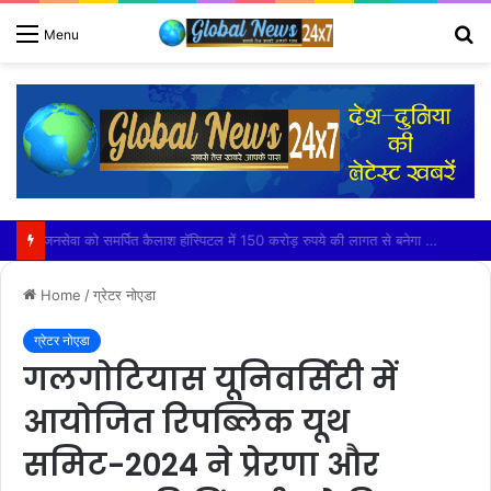
S
Menu
fo
जनसेवा को समर्पित कैलाश हॉस्पिटल में 150 करोड़ रुपये की लागत से बनेगा अत्याधुनिक कैंसर विभाग -डॉ. महेश शर्मा
Home
/
ग्रेटर नोएडा
ग्रेटर नोएडा
गलगोटियास यूनिवर्सिटी में
आयोजित रिपब्लिक यूथ
समिट-2024 ने प्रेरणा और