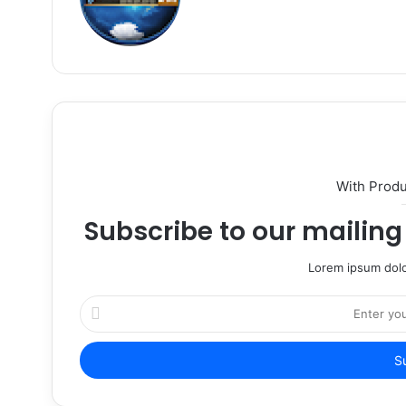
With Prod
Subscribe to our mailing 
Lorem ipsum dolo
Enter
your
Email
address