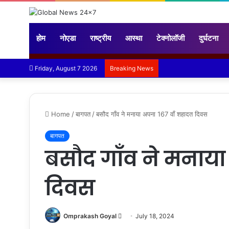
होम
नोएडा
राष्ट्रीय
आस्था
टेक्नोलॉजी
दुर्घटना
Friday, August 7 2026
Breaking News
Home
/
बागपत
/
बसौद गाँव ने मनाया अपना 167 वाँ शहादत दिवस
बागपत
बसौद गाँव ने मनाया
दिवस
Send
Omprakash Goyal
July 18, 2024
an