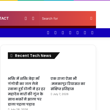
Random
Sidebar
Search
TACT
Facebook
Twitter
YouTube
Instagram
Log
Random
Sidebar
Article
for
In
Article
Recent Tech News
भक्ति में शक्ति:बेड़ा माँ
एक राजा ऐसा भी
गंगोत्री का जल लेने
:मनकापुर रियासत का
रवाना हुई टोली ने हर हर
संक्षिप्त इतिहास
महादेव नारों की गूंज के
July 7, 2026
साथ भक्तों ने झाला पर
डाला पहला पड़ाव
July 28, 2026