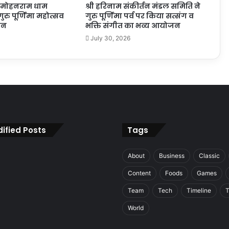
ा मोहनराम धाम
श्री हरिनाम संकीर्तन मंडल समिति ने
ुरु पूर्णिमा महोत्सव
गुरु पूर्णिमा पर्व पर किया सत्संग व
जन
भक्ति संगीत का भव्य आयोजन
July 30, 2026
ified Posts
Tags
About
Business
Classic
Content
Foods
Games
Team
Tech
Timeline
T
World