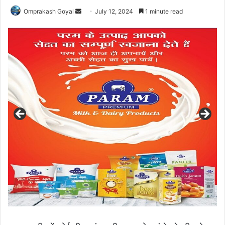
Send
Omprakash Goyal
July 12, 2024
1 minute read
an
email