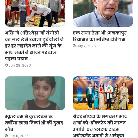
भक्ति में शक्ति:बेड़ा माँ गंगोत्री
एक राजा ऐसा भी :मनकापुर
का जल लेने रवाना हुई टोली ने
रियासत का संक्षिप्त इतिहास
हर हर महादेव नारों की गूंज के
July 7, 2026
साथ भक्तों ने झाला पर डाला
पहला पड़ाव
July 28, 2026
स्कूल बस से कुचलकर छः
ग्रेटर नोएडा के भगवत प्रसाद
वर्षीया छात्रा दिव्यांशी की दुखद
शर्मा को ‘डॉक्टरेट की मानद
मौत
उपाधि’ एवं ‘लाइफ टाइम
अचीवमेंट अवार्ड’ से अलंकृत
July 6, 2026