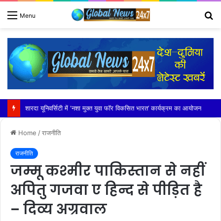
S
Menu
fo
शारदा यूनिवर्सिटी में ‘नशा मुक्त युवा फॉर विकसित भारत’ कार्यक्रम का आयोजन
Home
/
राजनीति
राजनीति
जम्मू कश्मीर पाकिस्तान से नहीं
अपितु गजवा ए हिन्द से पीड़ित है
– दिव्य अग्रवाल