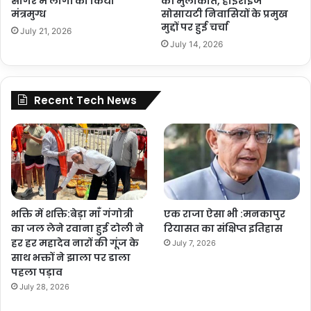
सागर में लोगों को किया
की मुलाकात, हाईराइज
मंत्रमुग्ध
सोसायटी निवासियों के प्रमुख
मुद्दों पर हुई चर्चा
July 21, 2026
July 14, 2026
Recent Tech News
भक्ति में शक्ति:बेड़ा माँ गंगोत्री
एक राजा ऐसा भी :मनकापुर
का जल लेने रवाना हुई टोली ने
रियासत का संक्षिप्त इतिहास
हर हर महादेव नारों की गूंज के
July 7, 2026
साथ भक्तों ने झाला पर डाला
पहला पड़ाव
July 28, 2026