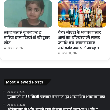
स्कूल बस से कुचलकर छः
ग्रेटर नोएडा के भगवत प्रसाद
वर्षीया छात्रा दिव्यांशी की दुखद
शर्मा को ‘डॉक्टरेट की मानद
मौत
उपाधि’ एवं ‘लाइफ टाइम
अचीवमेंट अवार्ड’ से अलंकृत
July 6, 2026
June 30, 2026
Most Viewed Posts
August 6, 2026
पुरकाजी से 35 किमी चलकर बेगराज पुर आया शिव भक्तों का बेड़ा
August 5, 2026
औरंगाबाद में अवैध कब्जे दारों से मुक्त कराई लगभग 25 बीधा