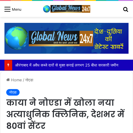
S
Menu
fo
आयुर्वेद के अनुसार हल्का, गर्म और सुपाच्य भोजन है लाभकारी – डॉ. शैलेश रौसा
Home
/
नोएडा
नोएडा
काया ने नोएडा में खोला नया
अत्याधुनिक क्लिनिक, देशभर में
80वां सेंटर