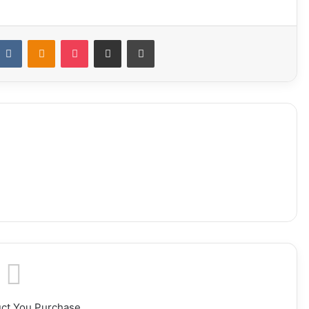
ddit
VKontakte
Odnoklassniki
Pocket
Share via Email
Print
uct You Purchase