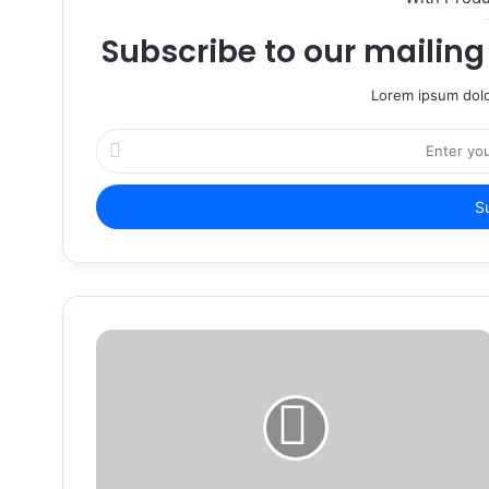
Subscribe to our mailing 
Lorem ipsum dolo
Enter
your
Email
address