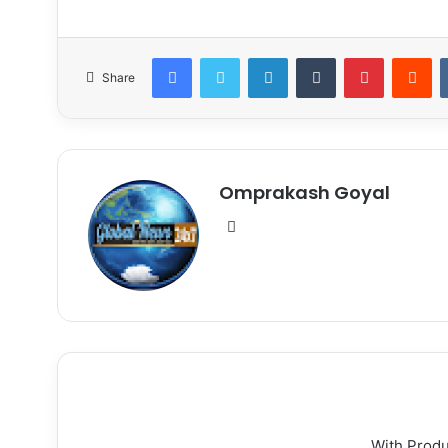
Facebook
Twitter
LinkedIn
Tumblr
Pinterest
Re
Share
Omprakash Goyal
Website
With Prod