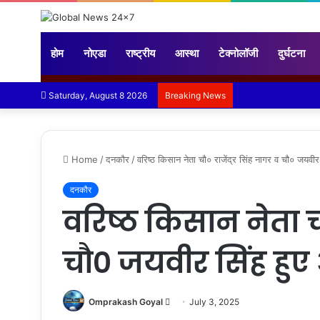
होम
नोएडा
राष्ट्रीय
आस्था
टेक्नोलॉजी
दुर्घटना
Saturday, August 8 2026
Breaking News
Home
/
दनकौर
/
वरिष्ठ किसान नेता चौ० राजेंद्र सिंह नागर व चौ० जयवीर
दनकौर
वरिष्ठ किसान नेता चौ
चौ० जयवीर सिंह हुए
Send
Omprakash Goyal
July 3, 2025
an