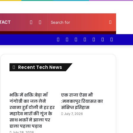
Random
Sidebar
Search
TACT
Facebook
Twitter
YouTube
Instagram
Log
Random
Sidebar
Article
for
In
Article
Recent Tech News
भक्ति में शक्ति:बेड़ा माँ
एक राजा ऐसा भी
गंगोत्री का जल लेने
:मनकापुर रियासत का
रवाना हुई टोली ने हर हर
संक्षिप्त इतिहास
महादेव नारों की गूंज के
July 7, 2026
साथ भक्तों ने झाला पर
डाला पहला पड़ाव
July 28, 2026