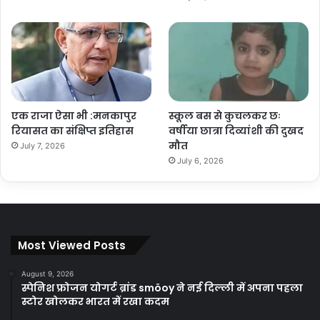
एक राजा ऐसा भी :मनकापुर
स्कूल बस से कुचलकर छः
रियासत का संक्षिप्त इतिहास
वर्षीया छात्रा दिव्यांशी की दुखद
मौत
July 7, 2026
July 6, 2026
Most Viewed Posts
August 9, 2026
स्पेनिश फ्रोजन योगर्ट ब्रांड smöoy ने नई दिल्ली में अपना पहला
स्टोर खोलकर भारत में रखा कदम