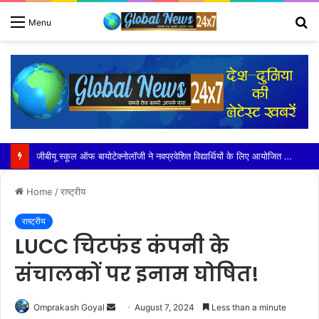
S
Menu
fo
डी एम, एस एस पी ने लिया कांवड़ यात्रा का जायजा
Home
/
राष्ट्रीय
राष्ट्रीय
LUCC चिटफंड कंपनी के
संचालकों पर इनाम घोषित!
Send
Omprakash Goyal
August 7, 2024
Less than a minute