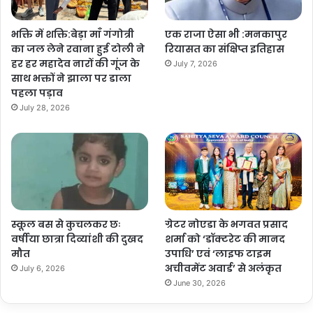
भक्ति में शक्ति:बेड़ा माँ गंगोत्री
एक राजा ऐसा भी :मनकापुर
का जल लेने रवाना हुई टोली ने
रियासत का संक्षिप्त इतिहास
हर हर महादेव नारों की गूंज के
July 7, 2026
साथ भक्तों ने झाला पर डाला
पहला पड़ाव
July 28, 2026
स्कूल बस से कुचलकर छः
ग्रेटर नोएडा के भगवत प्रसाद
वर्षीया छात्रा दिव्यांशी की दुखद
शर्मा को ‘डॉक्टरेट की मानद
मौत
उपाधि’ एवं ‘लाइफ टाइम
अचीवमेंट अवार्ड’ से अलंकृत
July 6, 2026
June 30, 2026