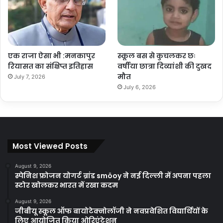
एक राजा ऐसा भी :मनकापुर
स्कूल बस से कुचलकर छः
रियासत का संक्षिप्त इतिहास
वर्षीया छात्रा दिव्यांशी की दुखद
मौत
July 7, 2026
July 6, 2026
Most Viewed Posts
August 9, 2026
स्पेनिश फ्रोजन योगर्ट ब्रांड smöoy ने नई दिल्ली में अपना पहला
स्टोर खोलकर भारत में रखा कदम
August 9, 2026
जीबीयू स्कूल ऑफ बायोटेक्नोलॉजी ने नवप्रवेशित विद्यार्थियों के
लिए आयोजित किया ओरिएंटेशन