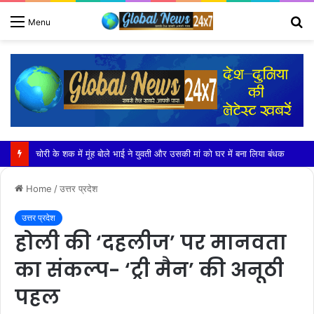
S
Menu
fo
खेकड़ा में हुआ सरस्वती माताजी के चातुर्मास मंगल कलश स्थापना समारोह का भव्य आयोजन
Home
/
उत्तर प्रदेश
उत्तर प्रदेश
होली की ‘दहलीज’ पर मानवता
का संकल्प- ‘ट्री मैन’ की अनूठी
पहल