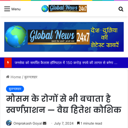
S
Menu
fo
भजन संध्या में बही भक्ति रस की अमृत धारा ,भावविभोर होकर झूम उठे श्रृद्धालु
Home
/
बुलन्दशहर
बुलन्दशहर
मौसम के रोगों से भी बचाता है
स्वर्णप्राशन — वैद्य हितेश कौशिक
Send
Omprakash Goyal
July 7, 2024
1 minute read