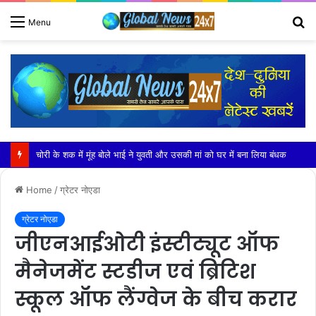
S
Menu
fo
खेकड़ा में हुआ सरस्वती माताजी के चातुर्मास मंगल कलश स्थापना समारोह का भव्य आयोजन
Home
/
ग्रेटर नोएडा
ग्रेटर नोएडा
जीएनआईओटी इंस्टीट्यूट ऑफ
मैनेजमेंट स्टडीज एवं ब्रिटिश
स्कूल ऑफ लैंग्वेज के बीच करार