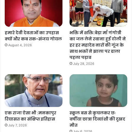
हमारे देवी देवताओं का उपहास
भक्ति में शक्ति:बेड़ा माँ गंगोत्री
क्यों और कब तक-संजय गोयल
का जल लेने रवाना हुई टोली ने
हर हर महादेव नारों की गूंज के
August 4, 2026
साथ भक्तों ने झाला पर डाला
पहला पड़ाव
July 28, 2026
एक राजा ऐसा भी :मनकापुर
स्कूल बस से कुचलकर छः
रियासत का संक्षिप्त इतिहास
वर्षीया छात्रा दिव्यांशी की दुखद
मौत
July 7, 2026
July 6, 2026