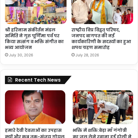
श्री हरिनाम संकीर्तन मंडल
राष्ट्रीय विप्र विद्वत् परिषद,
समिति ने गुरु पूर्णिमा पर्व पर
जनपद बागपत की नई
किया सत्संग व भक्ति संगीत का
कार्यकारिणी के सदस्यों का हुआ
भव्य आयोजन
शपथ ग्रहण समारोह
July 30, 2026
July 28, 2026
Recent Tech News
हमारे देवी देवताओं का उपहास
भक्ति में शक्ति:बेड़ा माँ गंगोत्री
क्यों और कब तक-संजय गोयल
का जल लेने रवाना हुई टोली ने