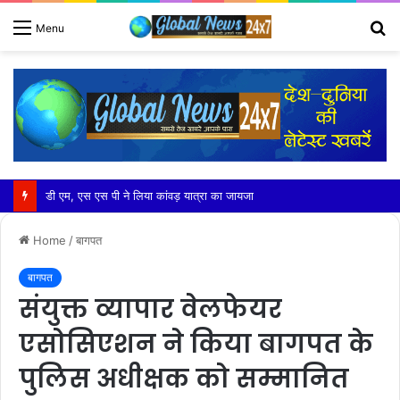
S
Menu
fo
40,000+ ट्रेड विज़िटर्स की शानदार भागीदारी और मजबूत B2B सहभागिता के साथ IHE 2026 का भव्य समापन
Home
/
बागपत
बागपत
संयुक्त व्यापार वेलफेयर
एसोसिएशन ने किया बागपत के
पुलिस अधीक्षक को सम्मानित