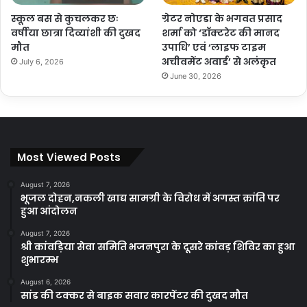
स्कूल बस से कुचलकर छः
ग्रेटर नोएडा के भगवत प्रसाद
वर्षीया छात्रा दिव्यांशी की दुखद
शर्मा को ‘डॉक्टरेट की मानद
मौत
उपाधि’ एवं ‘लाइफ टाइम
अचीवमेंट अवार्ड’ से अलंकृत
July 6, 2026
June 30, 2026
Most Viewed Posts
August 7, 2026
भूजल दोहन,नकली खाद्य सामग्री के विरोध में अगस्त क्रांति पर
हुआ आंदोलन
August 7, 2026
श्री कांवड़िया सेवा समिति भजनपुरा के दूसरे कांवड़ शिविर का हुआ
शुभारम्भ
August 6, 2026
सांड की टक्कर से बाइक सवार कारपेंटर की दुखद मौत