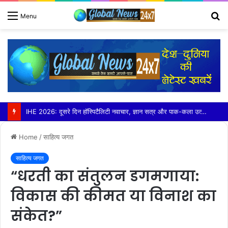
S
Menu
fo
IHE 2026: दूसरे दिन हॉस्पिटैलिटी नवाचार, ज्ञान सत्र और पाक-कला उत्कृष्टता रही आकर्षण का केंद्र
Home
/
साहित्य जगत
साहित्य जगत
“धरती का संतुलन डगमगाया:
विकास की कीमत या विनाश का
संकेत?”