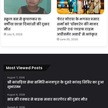
स्कूल बस से कुचलकर छः
ग्रेटर नोएडा के भगवत प्रसाद
वर्षीया छात्रा दिव्यांशी की दुखद
शर्मा को ‘डॉक्टरेट की मानद
मौत
उपाधि’ एवं ‘लाइफ टाइम
अचीवमेंट अवार्ड’ से अलंकृत
July 6, 2026
June 30, 2026
Most Viewed Posts
August 7, 2026
श्री कांवड़िया सेवा समिति भजनपुरा के दूसरे कांवड़ शिविर का हुआ
शुभारम्भ
August 6, 2026
सांड की टक्कर से बाइक सवार कारपेंटर की दुखद मौत
August 6, 2026