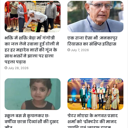
भक्ति में शक्ति:बेड़ा माँ गंगोत्री
एक राजा ऐसा भी :मनकापुर
का जल लेने रवाना हुई टोली ने
रियासत का संक्षिप्त इतिहास
हर हर महादेव नारों की गूंज के
July 7, 2026
साथ भक्तों ने झाला पर डाला
पहला पड़ाव
July 28, 2026
स्कूल बस से कुचलकर छः
ग्रेटर नोएडा के भगवत प्रसाद
वर्षीया छात्रा दिव्यांशी की दुखद
शर्मा को ‘डॉक्टरेट की मानद
मौत
उपाधि’ एवं ‘लाइफ टाइम