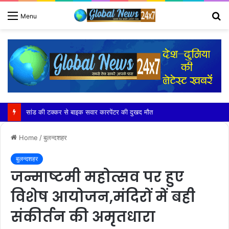
S
Menu
fo
IHE 2026: दूसरे दिन हॉस्पिटैलिटी नवाचार, ज्ञान सत्र और पाक-कला उत्कृष्टता रही आकर्षण का केंद्र
Home
/
बुलन्दशहर
बुलन्दशहर
जन्माष्टमी महोत्सव पर हुए
विशेष आयोजन,मंदिरों में बही
संकीर्तन की अमृतधारा