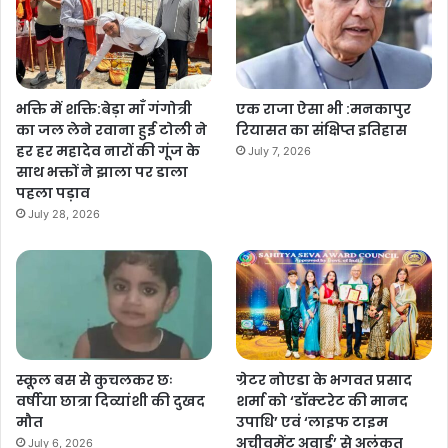
भक्ति में शक्ति:बेड़ा माँ गंगोत्री
एक राजा ऐसा भी :मनकापुर
का जल लेने रवाना हुई टोली ने
रियासत का संक्षिप्त इतिहास
हर हर महादेव नारों की गूंज के
July 7, 2026
साथ भक्तों ने झाला पर डाला
पहला पड़ाव
July 28, 2026
स्कूल बस से कुचलकर छः
ग्रेटर नोएडा के भगवत प्रसाद
वर्षीया छात्रा दिव्यांशी की दुखद
शर्मा को ‘डॉक्टरेट की मानद
मौत
उपाधि’ एवं ‘लाइफ टाइम
अचीवमेंट अवार्ड’ से अलंकृत
July 6, 2026