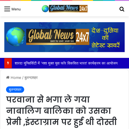
S
Menu
fo
शारदा यूनिवर्सिटी में ‘नशा मुक्त युवा फॉर विकसित भारत’ कार्यक्रम का आयोजन
Home
/
बुलन्दशहर
बुलन्दशहर
परवाना से भगा ले गया
नाबालिग बालिका को उसका
प्रेमी ,इंस्टाग्राम पर हुई थी दोस्ती