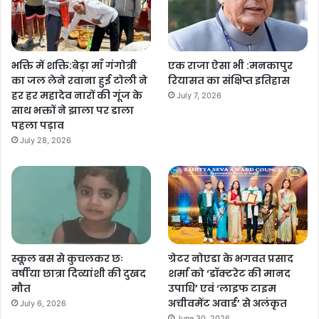
भक्ति में शक्ति:बेड़ा माँ गंगोत्री
एक राजा ऐसा भी :मनकापुर
का जल लेने रवाना हुई टोली ने
रियासत का संक्षिप्त इतिहास
हर हर महादेव नारों की गूंज के
July 7, 2026
साथ भक्तों ने झाला पर डाला
पहला पड़ाव
July 28, 2026
स्कूल बस से कुचलकर छः
ग्रेटर नोएडा के भगवत प्रसाद
वर्षीया छात्रा दिव्यांशी की दुखद
शर्मा को ‘डॉक्टरेट की मानद
मौत
उपाधि’ एवं ‘लाइफ टाइम
अचीवमेंट अवार्ड’ से अलंकृत
July 6, 2026
June 30, 2026