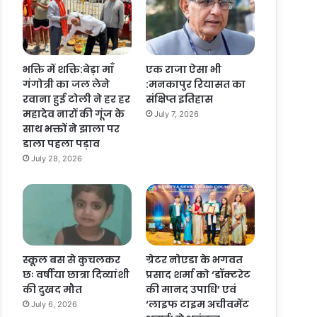
भक्ति में शक्ति:बेड़ा माँ
एक राजा ऐसा भी
गंगोत्री का जल लेने
:मनकापुर रियासत का
रवाना हुई टोली ने हर हर
संक्षिप्त इतिहास
महादेव नारों की गूंज के
July 7, 2026
साथ भक्तों ने झाला पर
डाला पहला पड़ाव
July 28, 2026
स्कूल बस से कुचलकर
ग्रेटर नोएडा के भगवत
छः वर्षीया छात्रा दिव्यांशी
प्रसाद शर्मा को ‘डॉक्टरेट
की दुखद मौत
की मानद उपाधि’ एवं
‘लाइफ टाइम अचीवमेंट
July 6, 2026