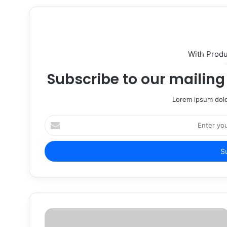
With Prod
Subscribe to our mailing 
Lorem ipsum dolo
Enter
your
Email
address