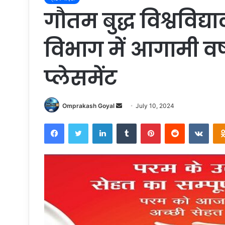
गौतम बुद्ध विश्वविद्
विभाग में आगामी वर्
प्लेसमेंट
Send
Omprakash Goyal
July 10, 2024
an
Facebook
Twitter
LinkedIn
Tumblr
Pinterest
Reddit
VKon
email