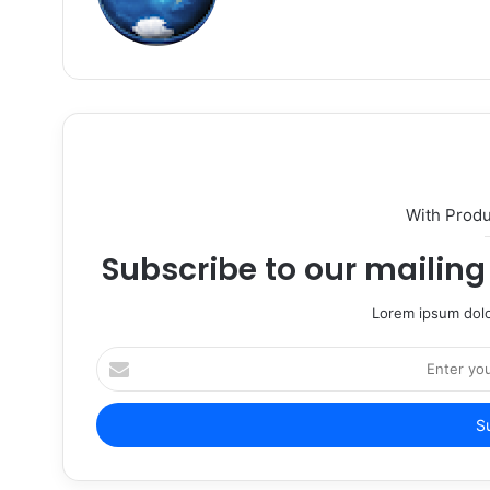
With Prod
Subscribe to our mailing 
Lorem ipsum dolo
Enter
your
Email
address