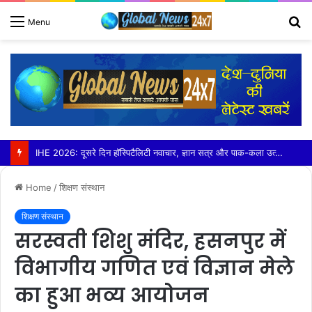
S
Menu
fo
IHE 2026: दूसरे दिन हॉस्पिटैलिटी नवाचार, ज्ञान सत्र और पाक-कला उत्कृष्टता रही आकर्षण का केंद्र
Home
/
शिक्षण संस्थान
शिक्षण संस्थान
सरस्वती शिशु मंदिर, हसनपुर में
विभागीय गणित एवं विज्ञान मेले
का हुआ भव्य आयोजन