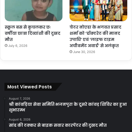
स्कूल बस से कुचलकर छः
ग्रेटर नोएडा के भगवत प्रसाद
वर्षीया छात्रा दिव्यांशी की दुखद
शर्मा को ‘डॉक्टरेट की मानद
मौत
उपाधि’ एवं ‘लाइफ टाइम
अचीवमेंट अवार्ड’ से अलंकृत
July 6, 2026
June 30, 2026
Most Viewed Posts
August 7, 2026
श्री कांवड़िया सेवा समिति भजनपुरा के दूसरे कांवड़ शिविर का हुआ
शुभारम्भ
August 6, 2026
सांड की टक्कर से बाइक सवार कारपेंटर की दुखद मौत