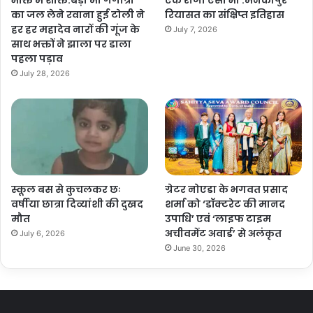
भक्ति में शक्ति:बेड़ा माँ गंगोत्री
एक राजा ऐसा भी :मनकापुर
का जल लेने रवाना हुई टोली ने
रियासत का संक्षिप्त इतिहास
हर हर महादेव नारों की गूंज के
July 7, 2026
साथ भक्तों ने झाला पर डाला
पहला पड़ाव
July 28, 2026
स्कूल बस से कुचलकर छः
ग्रेटर नोएडा के भगवत प्रसाद
वर्षीया छात्रा दिव्यांशी की दुखद
शर्मा को ‘डॉक्टरेट की मानद
मौत
उपाधि’ एवं ‘लाइफ टाइम
अचीवमेंट अवार्ड’ से अलंकृत
July 6, 2026
June 30, 2026