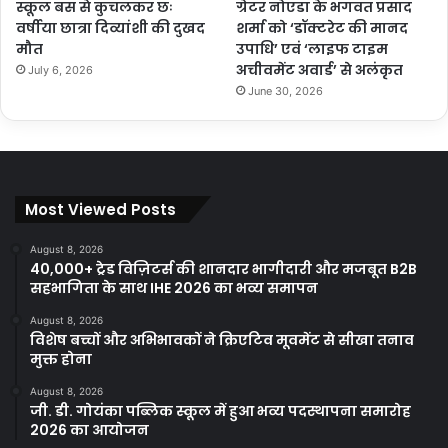
स्कूल बस से कुचलकर छः
ग्रेटर नोएडा के भगवत प्रसाद
वर्षीया छात्रा दिव्यांशी की दुखद
शर्मा को ‘डॉक्टरेट की मानद
मौत
उपाधि’ एवं ‘लाइफ टाइम
अचीवमेंट अवार्ड’ से अलंकृत
July 6, 2026
June 30, 2026
Most Viewed Posts
August 8, 2026
40,000+ ट्रेड विज़िटर्स की शानदार भागीदारी और मजबूत B2B
सहभागिता के साथ IHE 2026 का भव्य समापन
August 8, 2026
विशेष बच्चों और अभिभावकों ने क्रिएटिव मूवमेंट से सीखा तनाव
मुक्त होना
August 8, 2026
जी. डी. गोयंका पब्लिक स्कूल में हुआ भव्य पदस्थापना समारोह
2026 का आयोजन