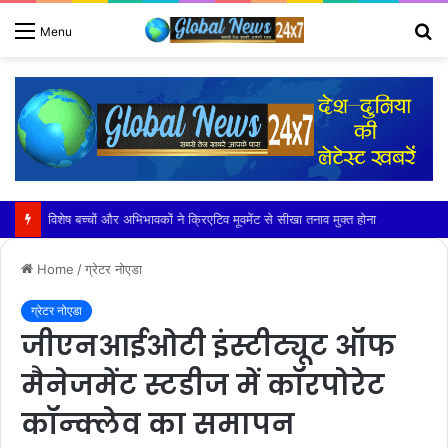
S
Menu
fo
जी. डी. गोयंका पब्लिक स्कूल में हुआ भव्य पदस्थापना समारोह 2026 का आयोजन
Home
/
ग्रेटर नोएडा
ग्रेटर नोएडा
जीएनआईओटी इंस्टीट्यूट ऑफ
मैनेजमेंट स्टडीज में कॉरपोरेट
कॉन्क्लेव का समापन