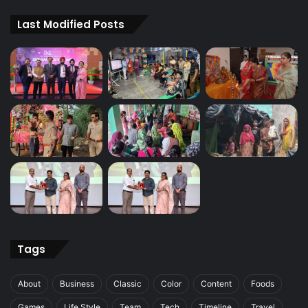
Last Modified Posts
Tags
About
Business
Classic
Color
Content
Foods
Games
Life Style
Team
Tech
Timeline
Travel