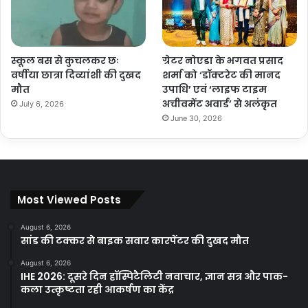
स्कूल बस से कुचलकर छः
ग्रेटर नोएडा के भगवत प्रसाद
वर्षीया छात्रा दिव्यांशी की दुखद
शर्मा को ‘डॉक्टरेट की मानद
मौत
उपाधि’ एवं ‘लाइफ टाइम
अचीवमेंट अवार्ड’ से अलंकृत
July 6, 2026
June 30, 2026
Most Viewed Posts
August 6, 2026
सांड की टक्कर से बाइक सवार कारपेंटर की दुखद मौत
August 6, 2026
IHE 2026: दूसरे दिन हॉस्पिटैलिटी नवाचार, ज्ञान सत्र और पाक-
कला उत्कृष्टता रही आकर्षण का केंद्र