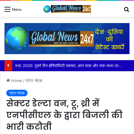
S
Menu
fo
बड़ौत में हिंदू युवा वाहिनी ने लगाया निशुल्क कावड़ चिकित्सा शिविर
Home
/
ग्रेटर नोएडा
ग्रेटर नोएडा
सेक्टर डेल्टा वन, टू, थ्री में
एनपीसीएल के द्वारा बिजली की
भारी कटौती