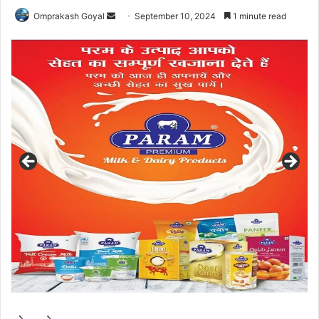
Send
Omprakash Goyal
September 10, 2024
1 minute read
an
email