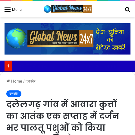
S
Menu
fo
विशेष बच्चों ने हाथों से बनाए तोहफों से मंत्री का दिल जीता
Home
/
दनकौर
दनकौर
दलेलगढ़ गांव में आवारा कुत्तों
का आतंक एक सप्ताह में दर्जन
भर पालतू पशुओं को किया