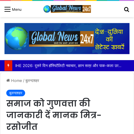
S
Menu
fo
बड़ौत में हिंदू युवा वाहिनी ने लगाया निशुल्क कावड़ चिकित्सा शिविर
Home
/
बुलन्दशहर
बुलन्दशहर
समाज को गुणवत्ता की
जानकारी दें मानक मित्र-
रसोजीत