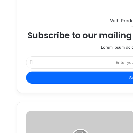
With Prod
Subscribe to our mailing 
Lorem ipsum dolo
Enter
your
Email
address