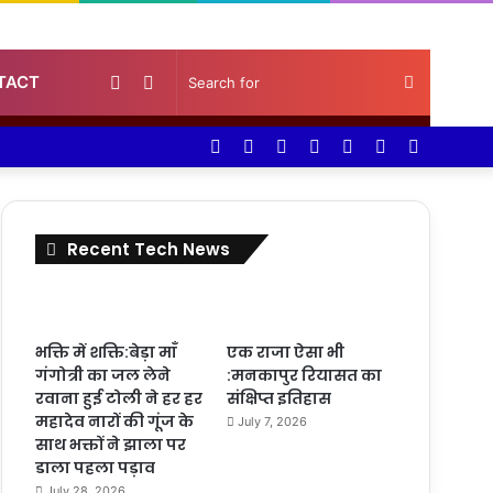
Random
Sidebar
Search
TACT
Facebook
Twitter
YouTube
Instagram
Log
Random
Sidebar
Article
for
In
Article
Recent Tech News
भक्ति में शक्ति:बेड़ा माँ
एक राजा ऐसा भी
गंगोत्री का जल लेने
:मनकापुर रियासत का
रवाना हुई टोली ने हर हर
संक्षिप्त इतिहास
महादेव नारों की गूंज के
July 7, 2026
साथ भक्तों ने झाला पर
डाला पहला पड़ाव
July 28, 2026