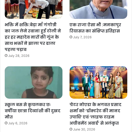
भक्ति में शक्ति:बेड़ा माँ गंगोत्री
एक राजा ऐसा भी :मनकापुर
का जल लेने रवाना हुई टोली ने
रियासत का संक्षिप्त इतिहास
हर हर महादेव नारों की गूंज के
July 7, 2026
साथ भक्तों ने झाला पर डाला
पहला पड़ाव
July 28, 2026
स्कूल बस से कुचलकर छः
ग्रेटर नोएडा के भगवत प्रसाद
वर्षीया छात्रा दिव्यांशी की दुखद
शर्मा को ‘डॉक्टरेट की मानद
मौत
उपाधि’ एवं ‘लाइफ टाइम
अचीवमेंट अवार्ड’ से अलंकृत
July 6, 2026
June 30, 2026