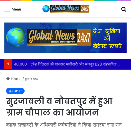
S
Menu
fo
40,000+ ट्रेड विज़िटर्स की शानदार भागीदारी और मजबूत B2B सहभागिता के साथ IHE 2026 का भव्य समापन
Home
/
बुलन्दशहर
बुलन्दशहर
सुरजावली व नौबतपुर में हुआ
ग्राम चौपाल का आयोजन
ब्लाक लखावटी के अधिकारी कर्मचारियों ने किया समस्या समाधान