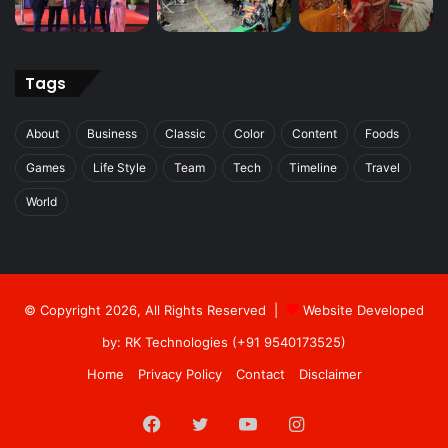
Tags
About
Business
Classic
Color
Content
Foods
Games
Life Style
Team
Tech
Timeline
Travel
World
© Copyright 2026, All Rights Reserved |
Website Developed
by: RK Technologies (+91 9540173525)
Home
Privacy Policy
Contact
Disclaimer
Facebook
Twitter
YouTube
Instagram