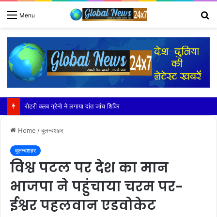
S
Menu
fo
चोरी के शक में मूंह बोले भाई ने युवती और उसकी मां को घर में बना लिया बंधक
Home
/
बुलन्दशहर
बुलन्दशहर
विश्व पटल पर देश का मान
भाजपा ने पहुंचाया चरम पर-
ईश्वर पहलवान एडवोकेट