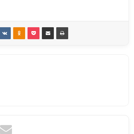
eddit
VKontakte
Odnoklassniki
Pocket
Share via Email
Print