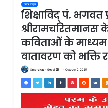
ग्रेटर नोएडा
शिक्षाविद् पं. भगवत प
श्रीरामचरितमानस के 
कविताओं के माध्यम स
वातावरण को भक्ति 
Send
Omprakash Goyal
October 2, 2025
an
Facebook
Twitter
LinkedIn
Tumblr
Pinterest
Reddit
VKon
email