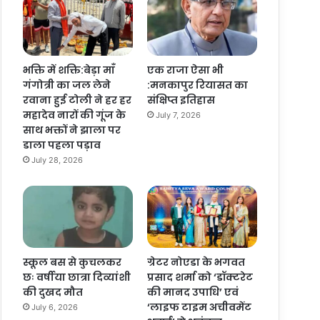
भक्ति में शक्ति:बेड़ा माँ
एक राजा ऐसा भी
गंगोत्री का जल लेने
:मनकापुर रियासत का
रवाना हुई टोली ने हर हर
संक्षिप्त इतिहास
महादेव नारों की गूंज के
July 7, 2026
साथ भक्तों ने झाला पर
डाला पहला पड़ाव
July 28, 2026
स्कूल बस से कुचलकर
ग्रेटर नोएडा के भगवत
छः वर्षीया छात्रा दिव्यांशी
प्रसाद शर्मा को ‘डॉक्टरेट
की दुखद मौत
की मानद उपाधि’ एवं
‘लाइफ टाइम अचीवमेंट
July 6, 2026