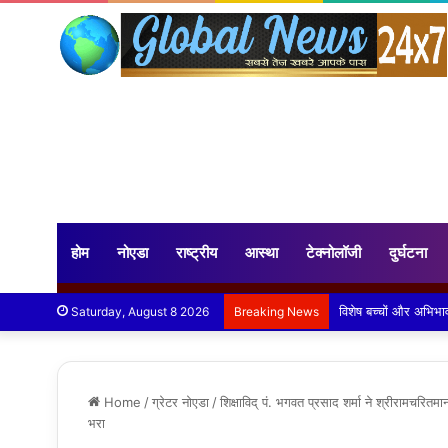
होम
नोएडा
राष्ट्रीय
आस्था
टेक्नोलॉजी
दुर्घटना
जी. डी. गोयंका पब्लि
Saturday, August 8 2026
Breaking News
Home
/
ग्रेटर नोएडा
/
शिक्षाविद् पं. भगवत प्रसाद शर्मा ने श्रीरामचरित
भरा