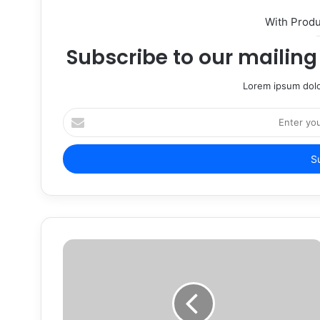
With Prod
Subscribe to our mailing 
Lorem ipsum dolo
Enter
your
Email
address