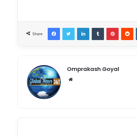
Facebook
Twitter
LinkedIn
Tumblr
Pinterest
R
Share
Omprakash Goyal
Website