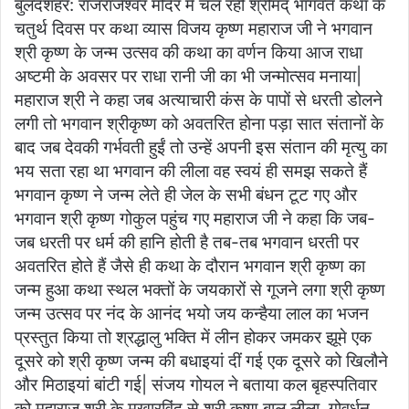
बुलंदशहर: राजराजेश्वर मंदिर में चल रही श्रीमद् भागवत कथा के
चतुर्थ दिवस पर कथा व्यास विजय कृष्ण महाराज जी ने भगवान
श्री कृष्ण के जन्म उत्सव की कथा का वर्णन किया आज राधा
अष्टमी के अवसर पर राधा रानी जी का भी जन्मोत्सव मनाया|
महाराज श्री ने कहा जब अत्याचारी कंस के पापों से धरती डोलने
लगी तो भगवान श्रीकृष्ण को अवतरित होना पड़ा सात संतानों के
बाद जब देवकी गर्भवती हुईं तो उन्हें अपनी इस संतान की मृत्यु का
भय सता रहा था भगवान की लीला वह स्वयं ही समझ सकते हैं
भगवान कृष्ण ने जन्म लेते ही जेल के सभी बंधन टूट गए और
भगवान श्री कृष्ण गोकुल पहुंच गए महाराज जी ने कहा कि जब-
जब धरती पर धर्म की हानि होती है तब-तब भगवान धरती पर
अवतरित होते हैं जैसे ही कथा के दौरान भगवान श्री कृष्ण का
जन्म हुआ कथा स्थल भक्तों के जयकारों से गूजने लगा श्री कृष्ण
जन्म उत्सव पर नंद के आनंद भयो जय कन्हैया लाल का भजन
प्रस्तुत किया तो श्रद्धालु भक्ति में लीन होकर जमकर झूमे एक
दूसरे को श्री कृष्ण जन्म की बधाइयां दीं गई एक दूसरे को खिलौने
और मिठाइयां बांटी गई| संजय गोयल ने बताया कल बृहस्पतिवार
को महाराज श्री के मुखारविंद से श्री कृष्ण बाल लीला, गोवर्धन