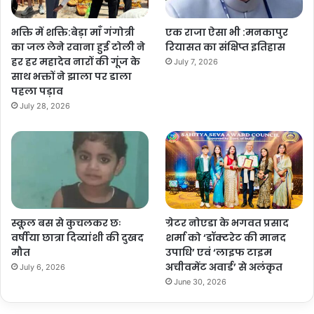
भक्ति में शक्ति:बेड़ा माँ गंगोत्री
एक राजा ऐसा भी :मनकापुर
का जल लेने रवाना हुई टोली ने
रियासत का संक्षिप्त इतिहास
हर हर महादेव नारों की गूंज के
July 7, 2026
साथ भक्तों ने झाला पर डाला
पहला पड़ाव
July 28, 2026
स्कूल बस से कुचलकर छः
ग्रेटर नोएडा के भगवत प्रसाद
वर्षीया छात्रा दिव्यांशी की दुखद
शर्मा को ‘डॉक्टरेट की मानद
मौत
उपाधि’ एवं ‘लाइफ टाइम
अचीवमेंट अवार्ड’ से अलंकृत
July 6, 2026
June 30, 2026