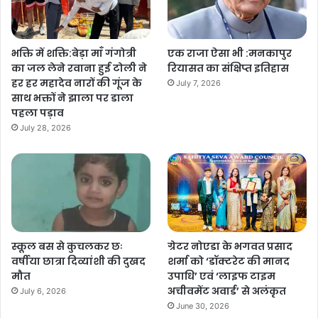
भक्ति में शक्ति:बेड़ा माँ गंगोत्री
एक राजा ऐसा भी :मनकापुर
का जल लेने रवाना हुई टोली ने
रियासत का संक्षिप्त इतिहास
हर हर महादेव नारों की गूंज के
July 7, 2026
साथ भक्तों ने झाला पर डाला
पहला पड़ाव
July 28, 2026
स्कूल बस से कुचलकर छः
ग्रेटर नोएडा के भगवत प्रसाद
वर्षीया छात्रा दिव्यांशी की दुखद
शर्मा को ‘डॉक्टरेट की मानद
मौत
उपाधि’ एवं ‘लाइफ टाइम
अचीवमेंट अवार्ड’ से अलंकृत
July 6, 2026
June 30, 2026