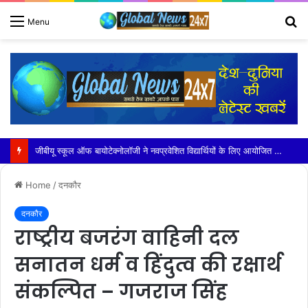
S
Menu
fo
डी एम, एस एस पी ने लिया कांवड़ यात्रा का जायजा
Home
/
दनकौर
दनकौर
राष्ट्रीय बजरंग वाहिनी दल
सनातन धर्म व हिंदुत्व की रक्षार्थ
संकल्पित – गजराज सिंह