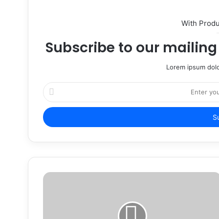
With Prod
Subscribe to our mailing 
Lorem ipsum dolo
Enter
your
Email
address