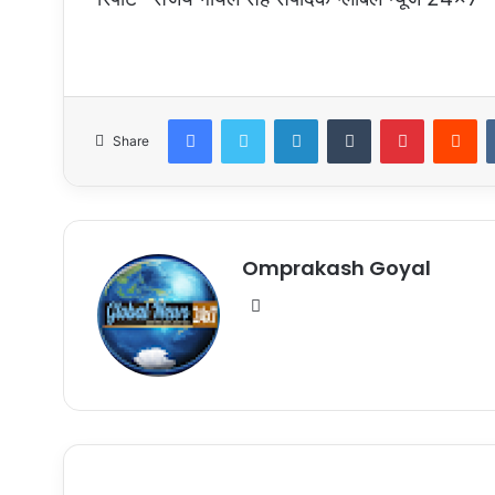
Facebook
Twitter
LinkedIn
Tumblr
Pinterest
Re
Share
Omprakash Goyal
Website