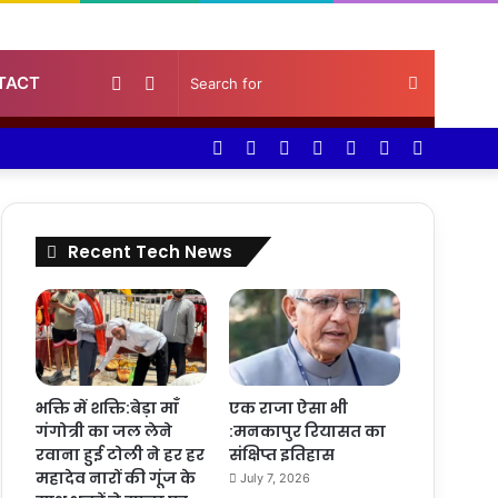
Random
Sidebar
Search
TACT
Facebook
Twitter
YouTube
Instagram
Log
Random
Sidebar
Article
for
In
Article
Recent Tech News
भक्ति में शक्ति:बेड़ा माँ
एक राजा ऐसा भी
गंगोत्री का जल लेने
:मनकापुर रियासत का
रवाना हुई टोली ने हर हर
संक्षिप्त इतिहास
महादेव नारों की गूंज के
July 7, 2026