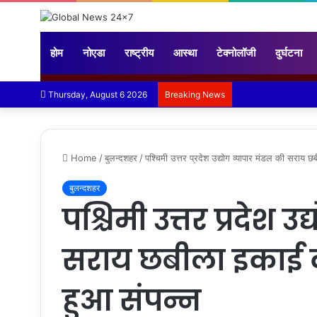
होम
नोएडा
राष्ट्रीय
आस्था
टेक्नोलॉजी
दुर्घटना
Thursday, August 6 2026
Breaking News
Home
/
बुलन्दशहर
/
पश्चिमी उत्तर प्रदेश उद्योग व्यापार मंडल की सराय
बुलन्दशहर
पश्चिमी उत्तर प्रदेश उ
सराय छबीला इकाई 
हुआ संपन्न