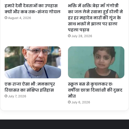
हमारे देवी देवताओं का उपहास
भक्ति में शक्ति:बेड़ा माँ गंगोत्री
क्यों और कब तक-संजय गोयल
का जल लेने रवाना हुई टोली ने
हर हर महादेव नारों की गूंज के
August 4, 2026
साथ भक्तों ने झाला पर डाला
पहला पड़ाव
July 28, 2026
एक राजा ऐसा भी :मनकापुर
स्कूल बस से कुचलकर छः
रियासत का संक्षिप्त इतिहास
वर्षीया छात्रा दिव्यांशी की दुखद
मौत
July 7, 2026
July 6, 2026