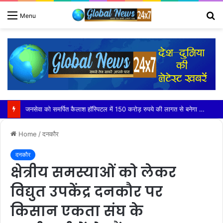
S
Menu
fo
भजन संध्या में बही भक्ति रस की अमृत धारा ,भावविभोर होकर झूम उठे श्रृद्धालु
Home
/
दनकौर
दनकौर
क्षेत्रीय समस्याओं को लेकर
विद्युत उपकेंद्र दनकौर पर
किसान एकता संघ के