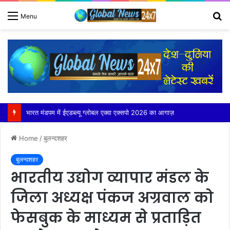
S
Menu
fo
फिर हुआ औरंगाबाद पानी पानी, स्कूली बच्चों और श्रृद्धालुओं को हुई भारी असुविधा
Home
/
बुलन्दशहर
बुलन्दशहर
भारतीय उद्योग व्यापार मंडल के
जिला अध्यक्ष पंकज अग्रवाल को
फेसबुक के माध्यम से प्रताड़ित