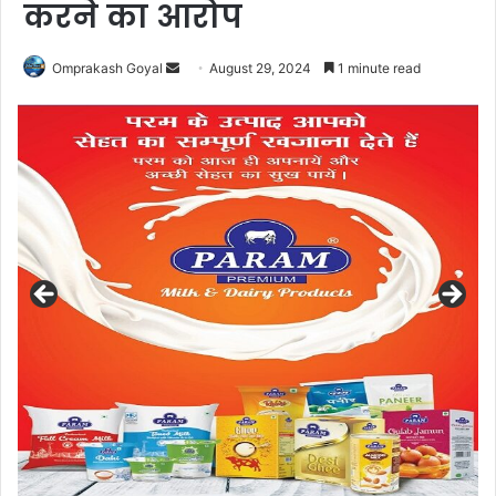
करने का आरोप
Send
Omprakash Goyal
August 29, 2024
1 minute read
an
email