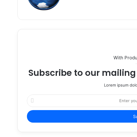
With Prod
Subscribe to our mailing 
Lorem ipsum dolo
Enter
your
Email
address