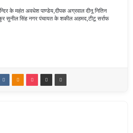
मन्दिर के महंत अवधेश पाण्डेय,दीपक अग्रवाल दीनू नितिन
ा ठाकुर सुनील सिंह नगर पंचायत के शकील अहमद,टीटू सर्राफ
ddit
VKontakte
Odnoklassniki
Pocket
Share via Email
Print