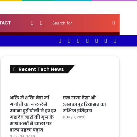
Random
Sidebar
Search
TACT
Facebook
Twitter
YouTube
Instagram
Log
Random
Sidebar
Article
for
In
Article
Recent Tech News
भक्ति में शक्ति:बेड़ा माँ
एक राजा ऐसा भी
गंगोत्री का जल लेने
:मनकापुर रियासत का
रवाना हुई टोली ने हर हर
संक्षिप्त इतिहास
महादेव नारों की गूंज के
July 7, 2026
साथ भक्तों ने झाला पर
डाला पहला पड़ाव
July 28, 2026