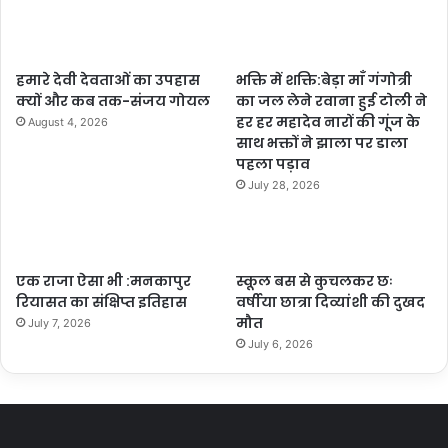
हमारे देवी देवताओं का उपहास
भक्ति में शक्ति:बेड़ा माँ गंगोत्री
क्यों और कब तक-संजय गोयल
का जल लेने रवाना हुई टोली ने
हर हर महादेव नारों की गूंज के
August 4, 2026
साथ भक्तों ने झाला पर डाला
पहला पड़ाव
July 28, 2026
एक राजा ऐसा भी :मनकापुर
स्कूल बस से कुचलकर छः
रियासत का संक्षिप्त इतिहास
वर्षीया छात्रा दिव्यांशी की दुखद
मौत
July 7, 2026
July 6, 2026