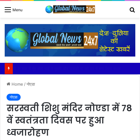
S
Menu
fo
खेकड़ा में हुआ सरस्वती माताजी के चातुर्मास मंगल कलश स्थापना समारोह का भव्य आयोजन
Home
/
नोएडा
नोएडा
सरस्वती शिशु मंदिर नोएडा में 78
वें स्वतंत्रता दिवस पर हुआ
ध्वजारोहण