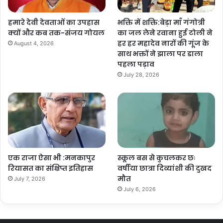
हमारे देवी देवताओं का उपहास
भक्ति में शक्ति:बेड़ा माँ गंगोत्री
क्यों और कब तक-संजय गोयल
का जल लेने रवाना हुई टोली ने
हर हर महादेव नारों की गूंज के
August 4, 2026
साथ भक्तों ने झाला पर डाला
पहला पड़ाव
July 28, 2026
एक राजा ऐसा भी :मनकापुर
स्कूल बस से कुचलकर छः
रियासत का संक्षिप्त इतिहास
वर्षीया छात्रा दिव्यांशी की दुखद
मौत
July 7, 2026
July 6, 2026