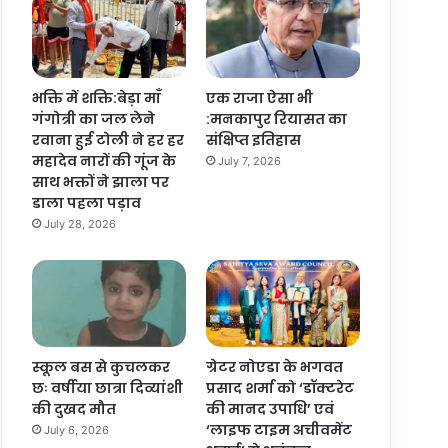
भक्ति में शक्ति:बेड़ा माँ
एक राजा ऐसा भी
गंगोत्री का जल लेने
:मनकापुर रियासत का
रवाना हुई टोली ने हर हर
संक्षिप्त इतिहास
महादेव नारों की गूंज के
July 7, 2026
साथ भक्तों ने झाला पर
डाला पहला पड़ाव
July 28, 2026
स्कूल बस से कुचलकर
ग्रेटर नोएडा के भगवत
छः वर्षीया छात्रा दिव्यांशी
प्रसाद शर्मा को ‘डॉक्टरेट
की दुखद मौत
की मानद उपाधि’ एवं
‘लाइफ टाइम अचीवमेंट
July 6, 2026