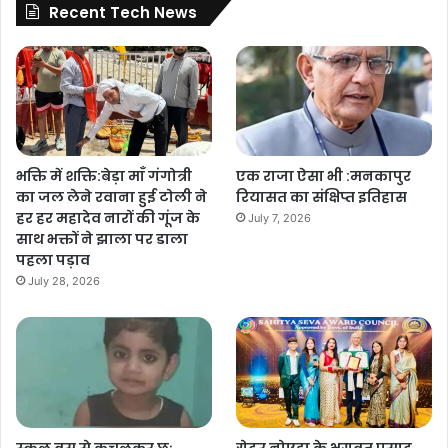
Recent Tech News
भक्ति में शक्ति:बेड़ा माँ गंगोत्री
एक राजा ऐसा भी :मनकापुर
का जल लेने रवाना हुई टोली ने
रियासत का संक्षिप्त इतिहास
हर हर महादेव नारों की गूंज के
July 7, 2026
साथ भक्तों ने झाला पर डाला
पहला पड़ाव
July 28, 2026
स्कूल बस से कुचलकर छः
ग्रेटर नोएडा के भगवत प्रसाद